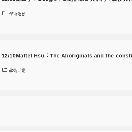
學術活動
0Mattel Hsu：The Aboriginals and the construct
學術活動