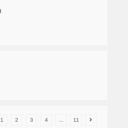
）
1
2
3
4
...
11