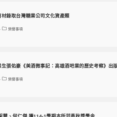
育材錄取台灣糖業公司文化資產類
榮譽事項
業生張佑豪《美酒微事記：高雄酒吧業的歷史考察》出
榮譽事項
采慧、何仁傑 獲114-1學期本所范燕秋獎學金