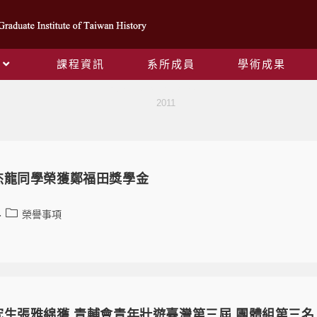
課程資訊
系所成員
學術成果
Yearly Archives: 2011
>
2011
杰龍同學榮獲鄭福田獎學金
榮譽事項
究生張雅綿獲 青輔會青年壯遊臺灣第三屆 團體組第三名