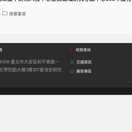
榮譽事項
置
相關連結
06308 臺北市大安區和平東路一
交通資訊
號 文學院勤大樓3樓307臺灣史研究
募款專區