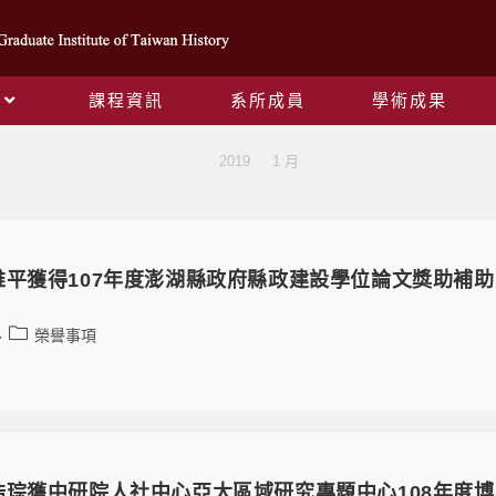
課程資訊
系所成員
學術成果
Monthly Archives: 1 月 2019
>
2019
>
1 月
維平獲得107年度澎湖縣政府縣政建設學位論文獎助補助
榮譽事項
琮獲中研院人社中心亞太區域研究專題中心108年度博