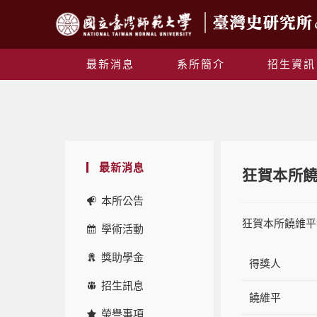
最新消息
系所簡介
招生資訊
最新消息
狂賀本所饒
本所公告
狂賀本所饒維平
學術活動
獎助學金
得獎人
招生訊息
饒維平
榮譽事項