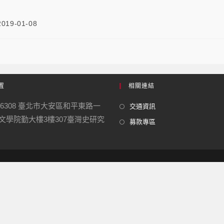
2019-01-08
置
相關連結
06308 臺北市大安區和平東路一
交通資訊
號 文學院勤大樓3樓307臺灣史研究
募款專區