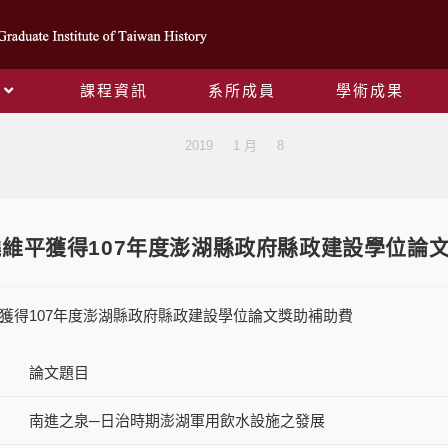
課程資訊
系所成員
學術成果
Blog
>
2019
>
1 月
>
8
維平獲得107年度澎湖縣政府縣政建設學位論
獲得107年度澎湖縣政府縣政建設學位論文獎助補助費
論文題目
南進之泉─日治時期澎湖軍用飲水設施之發展