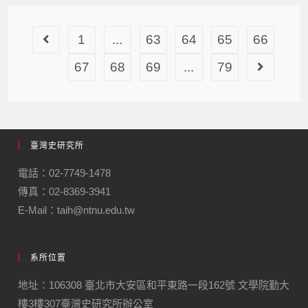
1
...
63
64
65
66
67
68
69
...
79
臺灣史研究所
電話：02-7749-1478
傳真：02-8369-3941
E-Mail：taih@ntnu.edu.tw
系所位置
地址：106308 臺北市大安區和平東路一段162號 文學院勤大
樓3樓307臺灣史研究所辦公室