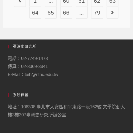
1
...
60
61
62
63
64
65
66
...
79
臺灣史研究所
電話：02-7749-1478
傳真：02-8369-3941
E-Mail：taih@ntnu.edu.tw
系所位置
地址：106308 臺北市大安區和平東路一段162號 文學院勤大
樓3樓307臺灣史研究所辦公室