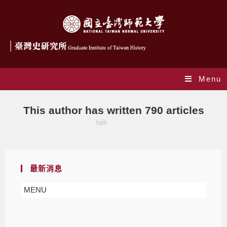
Menu
作者:
taih
This author has written 790 articles
>
taih
>
Page 63
最新消息
MENU