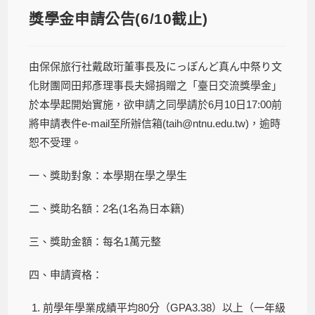
獎學金申請公告(6/10截止)
由保保旅行社戴啟珩董事長及にっぽんど真ん中祭り文
化財團岡田邦彥理事長夫婦捐贈之「臺日交流獎學金」
於本學起開始實施，欲申請之同學請於6月10日17:00前
將申請表件e-mail至所辦信箱(taih@ntnu.edu.tw)，逾時
恕不受理。
一、獎助對象：本學期在學之學生
二、獎助名額：2名(1名為日本籍)
三、獎助金額：每名1萬元整
四、申請資格：
前學年學業成績平均80分（GPA3.38）以上（一年級