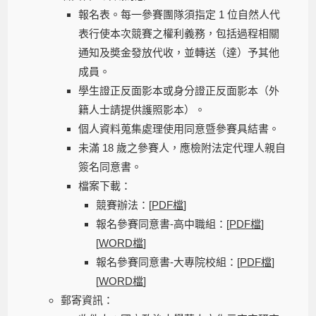
報名表。每一參賽團隊須指定 1 位自然人代
表行使本次競賽之權利義務，包括過程相關
通知及奬金發放代收，並轉送（達）予其他
成員。
學生證正反面影本或身分證正反面影本（外
籍人士請提供護照影本）。
個人資料蒐集處理使用同意暨參賽具結書。
未滿 18 歲之參賽人，應檢附法定代理人親自
簽名同意書。
檔案下載：
競賽辦法：[
PDF檔
]
報名參賽同意書-高中職組：[
PDF檔
]
[
WORD檔
]
報名參賽同意書-大專院校組：[
PDF檔
]
[
WORD檔
]
郵寄資訊：