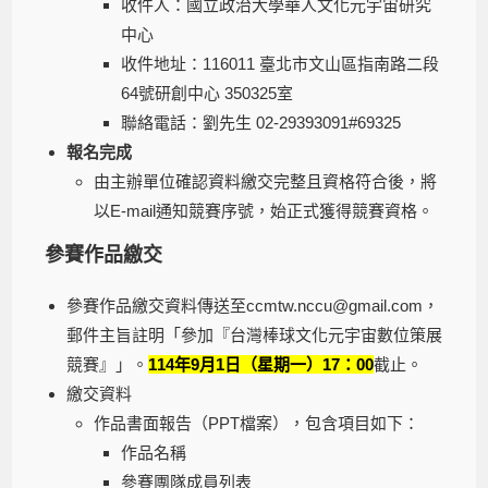
收件人：國立政治大學華人文化元宇宙研究
中心
收件地址：116011 臺北市文山區指南路二段
64號研創中心 350325室
聯絡電話：劉先生 02-29393091#69325
報名完成
由主辦單位確認資料繳交完整且資格符合後，將
以E-mail通知競賽序號，始正式獲得競賽資格。
參賽作品繳交
參賽作品繳交資料傳送至ccmtw.nccu@gmail.com，
郵件主旨註明「參加『台灣棒球文化元宇宙數位策展
競賽』」。
114年9月1日（星期一）17：00
截止。
繳交資料
作品書面報告（PPT檔案），包含項目如下：
作品名稱
參賽團隊成員列表