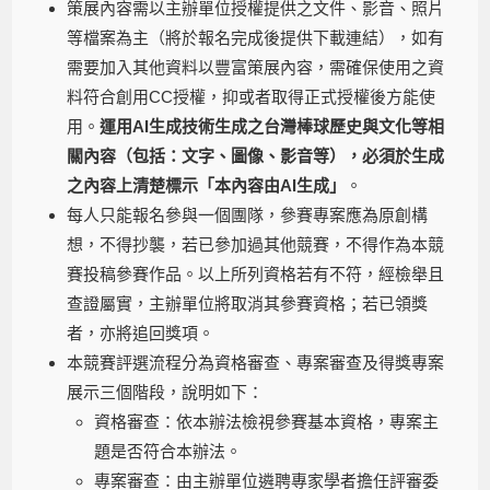
策展內容需以主辦單位授權提供之文件、影音、照片
等檔案為主（將於報名完成後提供下載連結），如有
需要加入其他資料以豐富策展內容，需確保使用之資
料符合創用CC授權，抑或者取得正式授權後方能使
用。
運用AI生成技術生成之台灣棒球歷史與文化等相
關內容（包括：文字、圖像、影音等），必須於生成
之內容上清楚標示「本內容由AI生成」
。
每人只能報名參與一個團隊，參賽專案應為原創構
想，不得抄襲，若已參加過其他競賽，不得作為本競
賽投稿參賽作品。以上所列資格若有不符，經檢舉且
查證屬實，主辦單位將取消其參賽資格；若已領獎
者，亦將追回獎項。
本競賽評選流程分為資格審查、專案審查及得獎專案
展示三個階段，說明如下：
資格審查：依本辦法檢視參賽基本資格，專案主
題是否符合本辦法。
專案審查：由主辦單位遴聘專家學者擔任評審委