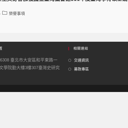
榮譽事項
置
相關連結
06308 臺北市大安區和平東路一
交通資訊
號 文學院勤大樓3樓307臺灣史研究
募款專區