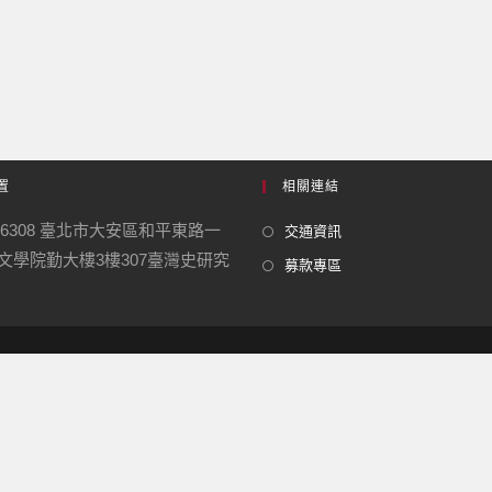
置
相關連結
06308 臺北市大安區和平東路一
交通資訊
號 文學院勤大樓3樓307臺灣史研究
募款專區