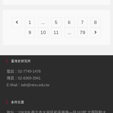
1
...
5
6
7
8
9
10
11
...
79
臺灣史研究所
電話：02-7749-1478
傳真：02-8369-3941
E-Mail：taih@ntnu.edu.tw
系所位置
地址：106308 臺北市大安區和平東路一段162號 文學院勤大