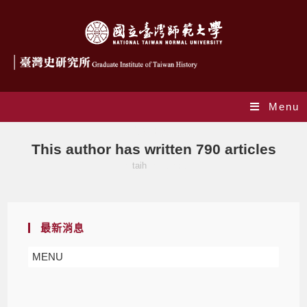
Menu
作者:
taih
This author has written 790 articles
>
taih
>
Page 8
最新消息
MENU