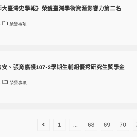
師大臺灣史學報》榮獲臺灣學術資源影響力第二名
榮譽事項
安、張育嘉獲107-2學期生輔組優秀研究生獎學金
榮譽事項
1
...
68
69
70