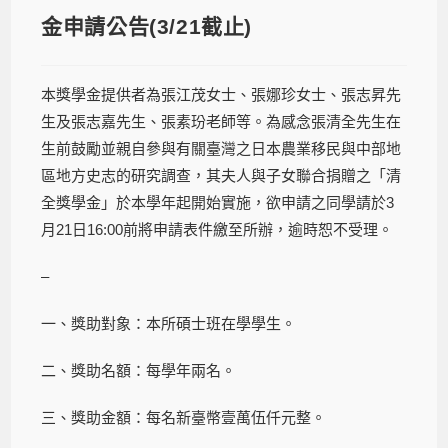
金申請公告(3/21截止)
本獎學金提供者為張江茂女士、張娜珍女士、張志昇先
生及張志嘉先生、張素玢老師等。為感念張清全先生在
生前鼓勵並親自參與有關臺灣之日本農業移民與中部地
區地方史志的研究調查，其夫人與子女聯合捐贈之「清
全獎學金」於本學年起開始實施，欲申請之同學請於3
月21日16:00前將申請表件繳至所辦，逾時恕不受理。
–
一、獎助對象：本所碩士班在學學生。
二、獎助名額：每學年兩名。
三、獎助金額：每名新臺幣壹萬伍仟元整。