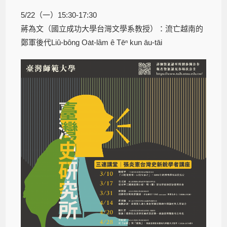
5/22（一）15:30-17:30
蔣為文（國立成功大學台灣文學系教授）：流亡越南的
鄭軍後代Liû-bông Oa̍t-lâm ê Tēⁿ kun āu-tāi