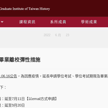
課程資訊
系所成員
學術成果
Blog
>
2022
>
6 月
>
23
學期畢業離校彈性措施
.06.16公告
，為因應疫情，延長申請學位考試、學位考試期限及畢業
下：
：延至7月11日【以email方式申請】
：延至9月20日