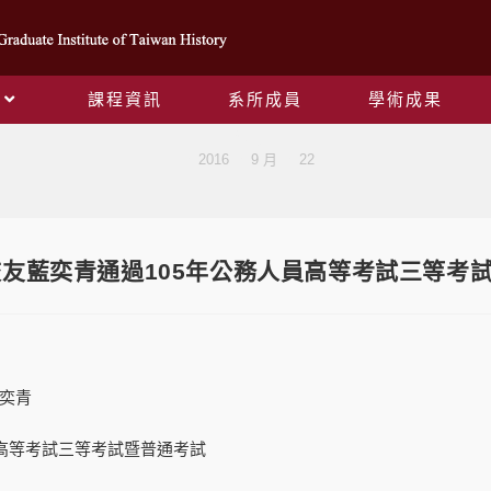
課程資訊
系所成員
學術成果
Blog
>
2016
>
9 月
>
22
友藍奕青通過105年公務人員高等考試三等考
奕青
員高等考試三等考試暨普通考試