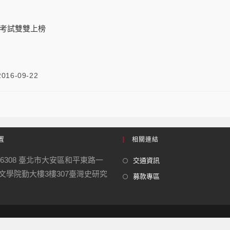
考試雙雙上榜
2016-09-22
置
相關連結
06308 臺北市大安區和平東路一
交通資訊
號 文學院勤大樓3樓307臺灣史研究
募款專區